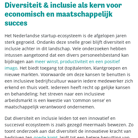
Diversiteit & inclusie als kern voor
economisch en maatschappelijk
succes
Het Nederlandse startup-ecosysteem is de afgelopen jaren
sterk gegroeid. Ondanks deze snelle groei blijft diversiteit en
inclusie achter in dit landschap. Vele onderzoeken hebben
intussen aangetoond dat een divers personeelsbestand kan
bijdragen aan
meer winst, productiviteit en een positief
imago
. Het biedt toegang tot (top)talenten, klantgroepen en
nieuwe markten. Voorwaarde om deze kansen te benutten is
een inclusieve bedrijfscultuur waarin iedere medewerker zich
erkend en thuis voelt. Iedereen heeft recht op gelijke kansen
en behandeling; het streven naar een inclusieve
arbeidsmarkt is een kwestie van ‘common sense’ en
maatschappelijk verantwoord ondernemen.
Dat diversiteit en inclusie leiden tot een innovatief en
succesvol ecosysteem is zoals gezegd meermaals bewezen. Zo
toont onderzoek aan dat diversiteit de innovatieve kracht van
bedrijven ten
goede komt
, leidt tot een betere benutting van