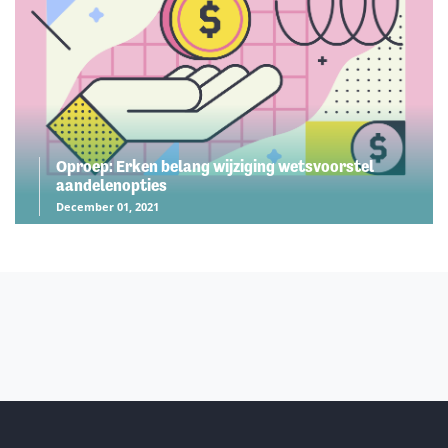
Oproep: Erken belang wijziging wetsvoorstel
aandelenopties
December 01, 2021