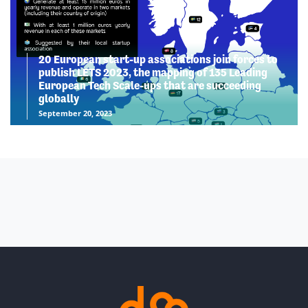
20 European start-up associations join forces to
publish LETS 2023, the mapping of 135 Leading
European Tech Scale-ups that are succeeding
globally
September 20, 2023