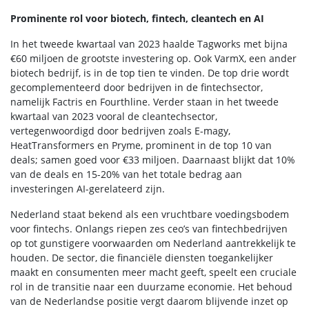
Prominente rol voor biotech, fintech, cleantech en AI
In het tweede kwartaal van 2023 haalde Tagworks met bijna
€60 miljoen de grootste investering op. Ook VarmX, een ander
biotech bedrijf, is in de top tien te vinden. De top drie wordt
gecomplementeerd door bedrijven in de fintechsector,
namelijk Factris en Fourthline. Verder staan in het tweede
kwartaal van 2023 vooral de cleantechsector,
vertegenwoordigd door bedrijven zoals E-magy,
HeatTransformers en Pryme, prominent in de top 10 van
deals; samen goed voor €33 miljoen. Daarnaast blijkt dat 10%
van de deals en 15-20% van het totale bedrag aan
investeringen AI-gerelateerd zijn.
Nederland staat bekend als een vruchtbare voedingsbodem
voor fintechs. Onlangs riepen zes ceo’s van fintechbedrijven
op tot gunstigere voorwaarden om Nederland aantrekkelijk te
houden. De sector, die financiële diensten toegankelijker
maakt en consumenten meer macht geeft, speelt een cruciale
rol in de transitie naar een duurzame economie. Het behoud
van de Nederlandse positie vergt daarom blijvende inzet op